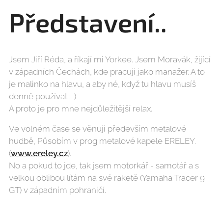
Představení..
Jsem Jiří Réda, a říkají mi Yorkee. Jsem Moravák, žijící
v západních Čechách, kde pracuji jako manažer. A to
je malinko na hlavu, a aby né, když tu hlavu musíš
denně používat :-)
A proto je pro mne nejdůležitější relax.
Ve volném čase se věnuji především metalové
hudbě, Působím v prog metalové kapele ERELEY.
(
www.ereley.cz
).
No a pokud to jde, tak jsem motorkář - samotář a s
velkou oblibou lítám na své raketě (Yamaha Tracer 9
GT) v západním pohraničí.
No a když to počasí nedovoluje, což je tady docela