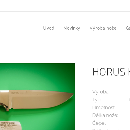
Úvod
Novinky
Výroba nože
G
HORUS 
Výroba: 13.
Typ: full
Hmotnost: 2
Délka nože:
Čepel: oce