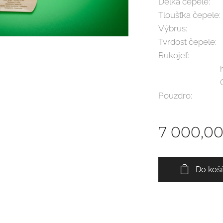
Délka čepele:
Tloušťka čepele
Výbrus: faz
Tvrdost čepele:
Rukojeť: epox
honeycom
G10 yellow
Pouzdro: hově
7 000,0
Do koš