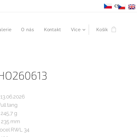
CS
alerie
O nás
Kontakt
Více
Košík
HO260613
06.2026
 tang
45,7 g
 235 mm
l RWL 34