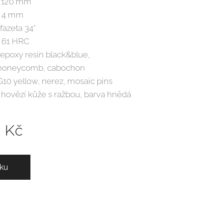
 120 mm
: 4 mm
eta 34°
 61 HRC
y resin black&blue,
b, cabochon
, nerez, mosaic pins
zí kůže s ražbou, barva hnědá
0
Kč
íku