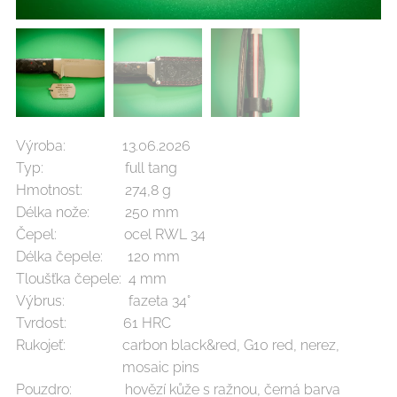
Výroba: 13.06.2026
Typ: full tang
Hmotnost: 274,8 g
Délka nože: 250 mm
Čepel: ocel RWL 34
Délka čepele: 120 mm
Tloušťka čepele: 4 mm
Výbrus: fazeta 34°
Tvrdost: 61 HRC
Rukojeť: carbon black&red, G10 red, nerez,
mosaic pins
Pouzdro: hovězí kůže s ražnou, černá barva