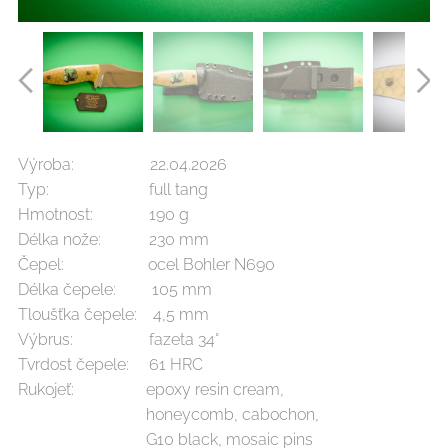
Výroba: 22.04.2026
Typ: full tang
Hmotnost: 190 g
Délka nože: 230 mm
Čepel: ocel Bohler N690
Délka čepele: 105 mm
Tloušťka čepele: 4,5 mm
Výbrus: fazeta 34°
Tvrdost čepele: 61 HRC
Rukojeť: epoxy resin cream,
honeycomb, cabochon,
G10 black, mosaic pins