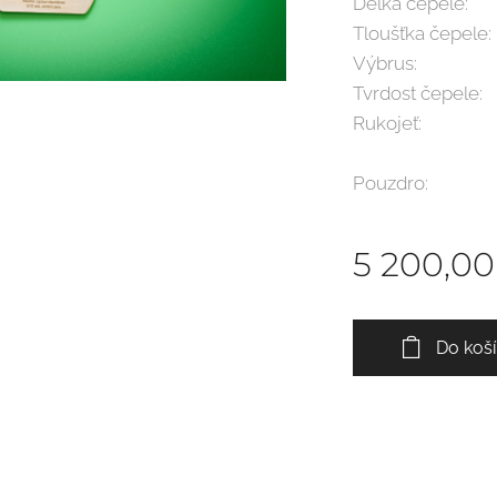
Délka čepele
Tloušťka čepel
Výbrus: fa
Tvrdost čepele
Rukojeť: carb
carbon
Pouzdro: hově
5 200,00
Do koš