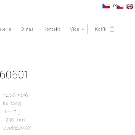
CS
alerie
O nás
Kontakt
Více
Košík
260601
.06.2026
 tang
66,5 g
: 230 mm
el ELMAX