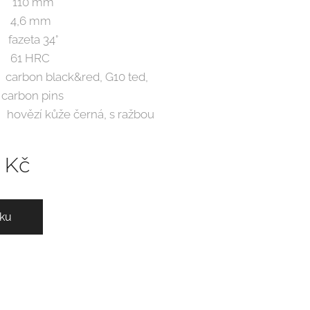
: 110 mm
e: 4,6 mm
zeta 34°
: 61 HRC
on black&red, G10 ted,
 pins
zí kůže černá, s ražbou
Kč
íku