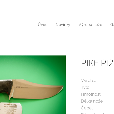
Úvod
Novinky
Výroba nože
G
PIKE PI
Výroba: 14
Typ: full
Hmotnost: 1
Délka nože
Čepel: oc