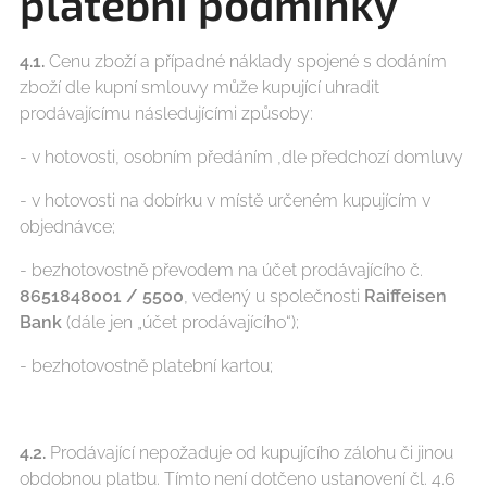
platební podmínky
4.1.
Cenu zboží a případné náklady spojené s dodáním
zboží dle kupní smlouvy může kupující uhradit
prodávajícímu následujícími způsoby:
- v hotovosti, osobním předáním ,dle předchozí domluvy
- v hotovosti na dobírku v místě určeném kupujícím v
objednávce;
- bezhotovostně převodem na účet prodávajícího č.
8651848001 / 5500
, vedený u společnosti
Raiffeisen
Bank
(dále jen „účet prodávajícího“);
- bezhotovostně platební kartou;
4.2.
Prodávající nepožaduje od kupujícího zálohu či jinou
obdobnou platbu. Tímto není dotčeno ustanovení čl. 4.6