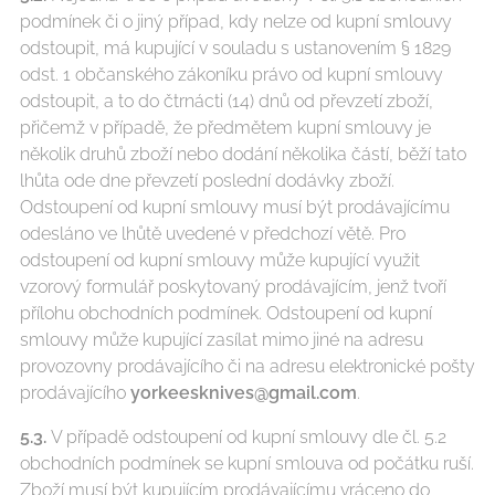
podmínek či o jiný případ, kdy nelze od kupní smlouvy
odstoupit, má kupující v souladu s ustanovením § 1829
odst. 1 občanského zákoníku právo od kupní smlouvy
odstoupit, a to do čtrnácti (14) dnů od převzetí zboží,
přičemž v případě, že předmětem kupní smlouvy je
několik druhů zboží nebo dodání několika částí, běží tato
lhůta ode dne převzetí poslední dodávky zboží.
Odstoupení od kupní smlouvy musí být prodávajícímu
odesláno ve lhůtě uvedené v předchozí větě. Pro
odstoupení od kupní smlouvy může kupující využit
vzorový formulář poskytovaný prodávajícím, jenž tvoří
přílohu obchodních podmínek. Odstoupení od kupní
smlouvy může kupující zasílat mimo jiné na adresu
provozovny prodávajícího či na adresu elektronické pošty
prodávajícího
yorkeesknives@gmail.com
.
5.3.
V případě odstoupení od kupní smlouvy dle čl. 5.2
obchodních podmínek se kupní smlouva od počátku ruší.
Zboží musí být kupujícím prodávajícímu vráceno do