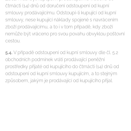
čtrnácti (14) dnů od doručení odstoupení od kupní
smlouvy prodávajícímu. Odstoupí-li kupující od kupní
smlouvy, nese kupující náklady spojené s navrácením
zboží prodávajícímu, a to i v tom případě, kdy zboží
nemůže být vráceno pro svou povahu obvyklou poštovní
cestou.
5.4.
V případě odstoupení od kupní smlouvy dle čl. 5.2
obchodních podmínek vrátí prodávající peněžní
prostředky přijaté od kupujícího do čtrnácti (14) dnů od
odstoupení od kupní smlouvy kupujícím, a to stejným
způsobem, jakým je prodávající od kupujícího přijal.
Prodávající je taktéž oprávněn vrátit plnění poskytnuté
kupujícím již při vrácení zboží kupujícím či jiným
způsobem, pokud s tím kupující bude souhlasit a
nevzniknou tím kupujícímu další náklady. Odstoupí-li
kupující od kupní smlouvy, prodávající není povinen vrátit
přijaté peněžní prostředky kupujícímu dříve, než mu
kupující zboží vrátí nebo prokáže, že zboží prodávajícímu