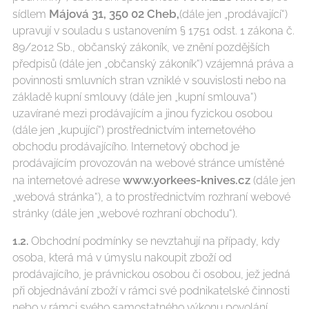
Májová 31, 350 02 Cheb,
sídlem
(dále jen „prodávající“)
upravují v souladu s ustanovením § 1751 odst. 1 zákona č.
89/2012 Sb., občanský zákoník, ve znění pozdějších
předpisů (dále jen „občanský zákoník“) vzájemná práva a
povinnosti smluvních stran vzniklé v souvislosti nebo na
základě kupní smlouvy (dále jen „kupní smlouva“)
uzavírané mezi prodávajícím a jinou fyzickou osobou
(dále jen „kupující“) prostřednictvím internetového
obchodu prodávajícího. Internetový obchod je
prodávajícím provozován na webové stránce umístěné
www.yorkees-knives.cz
na internetové adrese
(dále jen
„webová stránka“), a to prostřednictvím rozhraní webové
stránky (dále jen „webové rozhraní obchodu“).
1.2.
Obchodní podmínky se nevztahují na případy, kdy
osoba, která má v úmyslu nakoupit zboží od
prodávajícího, je právnickou osobou či osobou, jež jedná
při objednávání zboží v rámci své podnikatelské činnosti
nebo v rámci svého samostatného výkonu povolání.