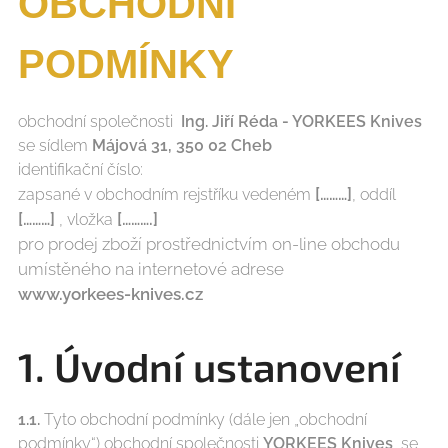
OBCHODNÍ
PODMÍNKY
obchodní společnosti
Ing. Jiří Réda - YORKEES
Knives
se sídlem
Májová 31, 350 02 Cheb
identifikační číslo:
[………]
zapsané v obchodním rejstříku vedeném
, oddíl
[………]
[……….]
, vložka
pro prodej zboží prostřednictvím on-line obchodu
umístěného na internetové adrese
www.yorkees-knives.cz
1. Úvodní ustanovení
1.1.
Tyto obchodní podmínky (dále jen „obchodní
podmínky“) obchodní společnosti
YORKEES
Knives
, se