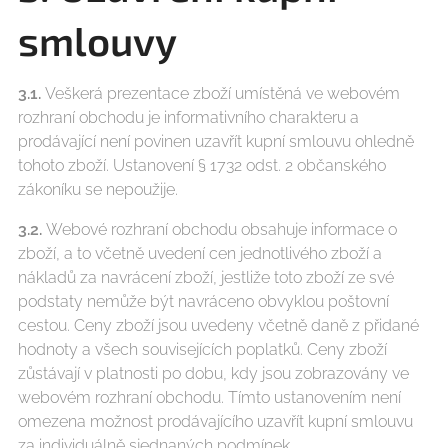
smlouvy
3.1.
Veškerá prezentace zboží umístěná ve webovém
rozhraní obchodu je informativního charakteru a
prodávající není povinen uzavřít kupní smlouvu ohledně
tohoto zboží. Ustanovení § 1732 odst. 2 občanského
zákoníku se nepoužije.
3.2.
Webové rozhraní obchodu obsahuje informace o
zboží, a to včetně uvedení cen jednotlivého zboží a
nákladů za navrácení zboží, jestliže toto zboží ze své
podstaty nemůže být navráceno obvyklou poštovní
cestou. Ceny zboží jsou uvedeny včetně daně z přidané
hodnoty a všech souvisejících poplatků. Ceny zboží
zůstávají v platnosti po dobu, kdy jsou zobrazovány ve
webovém rozhraní obchodu. Tímto ustanovením není
omezena možnost prodávajícího uzavřít kupní smlouvu
za individuálně sjednaných podmínek.