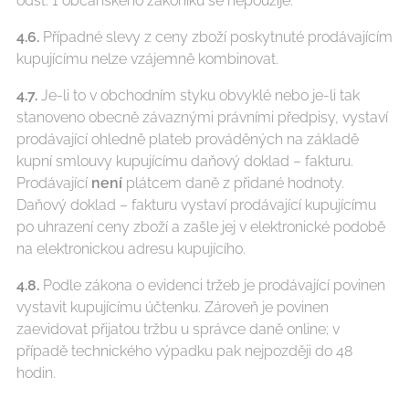
odst. 1 občanského zákoníku se nepoužije.
4.6.
Případné slevy z ceny zboží poskytnuté prodávajícím
kupujícímu nelze vzájemně kombinovat.
4.7.
Je-li to v obchodním styku obvyklé nebo je-li tak
stanoveno obecně závaznými právními předpisy, vystaví
prodávající ohledně plateb prováděných na základě
kupní smlouvy kupujícímu daňový doklad – fakturu.
Prodávající
není
plátcem daně z přidané hodnoty.
Daňový doklad – fakturu vystaví prodávající kupujícímu
po uhrazení ceny zboží a zašle jej v elektronické podobě
na elektronickou adresu kupujícího.
4.8.
Podle zákona o evidenci tržeb je prodávající povinen
vystavit kupujícímu účtenku. Zároveň je povinen
zaevidovat přijatou tržbu u správce daně online; v
případě technického výpadku pak nejpozději do 48
hodin.