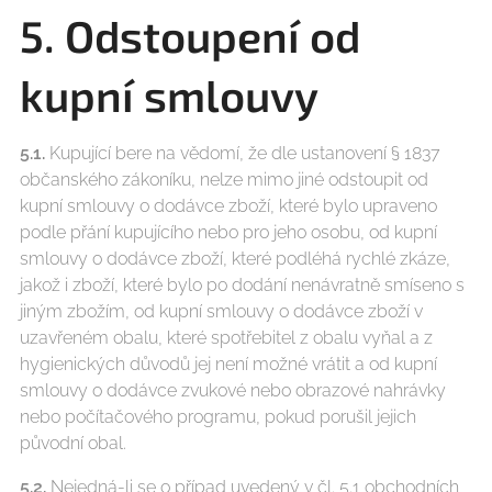
5. Odstoupení od
kupní smlouvy
5.1.
Kupující bere na vědomí, že dle ustanovení § 1837
občanského zákoníku, nelze mimo jiné odstoupit od
kupní smlouvy o dodávce zboží, které bylo upraveno
podle přání kupujícího nebo pro jeho osobu, od kupní
smlouvy o dodávce zboží, které podléhá rychlé zkáze,
jakož i zboží, které bylo po dodání nenávratně smíseno s
jiným zbožím, od kupní smlouvy o dodávce zboží v
uzavřeném obalu, které spotřebitel z obalu vyňal a z
hygienických důvodů jej není možné vrátit a od kupní
smlouvy o dodávce zvukové nebo obrazové nahrávky
nebo počítačového programu, pokud porušil jejich
původní obal.
5.2.
Nejedná-li se o případ uvedený v čl. 5.1 obchodních