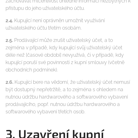
zachovávat mlčenlivost ohledně informací nezbytných k
přístupu do jeho uživatelského účtu.
2.4.
Kupující není oprávněn umožnit využívání
uživatelského účtu třetím osobám.
2.5.
Prodávající může zrušit uživatelský účet, a to
zejména v případě, kdy kupující svůj uživatelský účet
déle než [časové období] nevyužívá, či v případě, kdy
kupující poruší své povinnosti z kupní smlouvy (včetně
obchodních podmínek).
2.6.
Kupující bere na vědomí, že uživatelský účet nemusí
být dostupný nepřetržitě, a to zejména s ohledem na
nutnou údržbu hardwarového a softwarového vybavení
prodávajícího, popř. nutnou údržbu hardwarového a
softwarového vybavení třetích osob.
3. Uzavření kupní